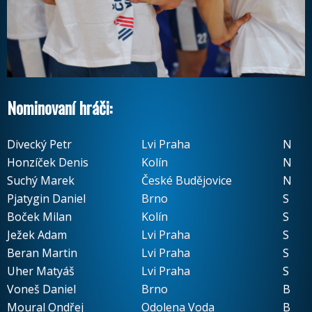
Nominovaní hráči:
Divecký Petr
Lvi Praha
N
Honzíček Denis
Kolín
N
Suchý Marek
České Budějovice
N
Pjatygin Daniel
Brno
S
Boček Milan
Kolín
S
Ježek Adam
Lvi Praha
S
Beran Martin
Lvi Praha
S
Uher Matyáš
Lvi Praha
S
Voneš Daniel
Brno
B
Moural Ondřej
Odolena Voda
B