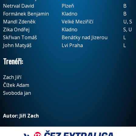
Netrval David
Plzeň
B
Formánek Benjamin
Kladno
B
Mandl Zdeněk
Velké Meziříčí
U, S
Zika Ondřej
Kladno
S, U
Skřivan Tomáš
Benátky nad Jizerou
L
John Matyáš
Lvi Praha
L
Trenéři:
Zach Jiří
Čížek Adam
Svoboda jan
Autor: Jiří Zach