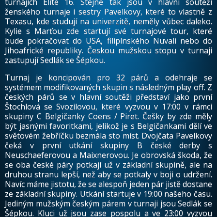
turnajích Elite 16. Stejně tak jsou v hlavní soutěži
ženského turnaje i sestry Pavelkovy, které to vlastně z
Texasu, kde studují na univerzitě, neměly vůbec daleko.
Kylie s Marťou zde startují své turnajové tour, které
bude pokračovat do USA, filipínského Nuvali nebo do
Jihoafrické republiky. Českou mužskou stopu v turnaji
zastupují Sedlák se Šépkou.
Turnaj je koncipován pro 32 párů a odehraje se
systémem modifikovaných skupin s následným play off. Z
českých párů se v hlavní soutěži představí jako první
Štochlová se Svozilovou, které vyzvou v 17:00 v rámci
skupiny C Belgičanky Coens / Piret. Češky by zde měly
být jasnými favoritkami, jelikož je s Belgičankami dělí ve
světovém žebříčku bezmála sto míst. Dvojčata Pavelkovy
čeká v první utkání skupiny B české derby s
Neuschaeferovou a Maixnerovou. Je obrovská škoda, že
se oba české páry potkají už v základní skupině, ale na
druhou stranu lepší, než aby se potkaly v boji o udržení.
Navíc máme jistotu, že se alespoň jeden pár jistě dostane
ze základní skupiny. Utkání startuje v 19:00 našeho času.
Jediným mužským českým párem v turnaji jsou Sedlák se
Šépkou. Kluci už jsou zase pospolu a ve 23:00 vyzvou