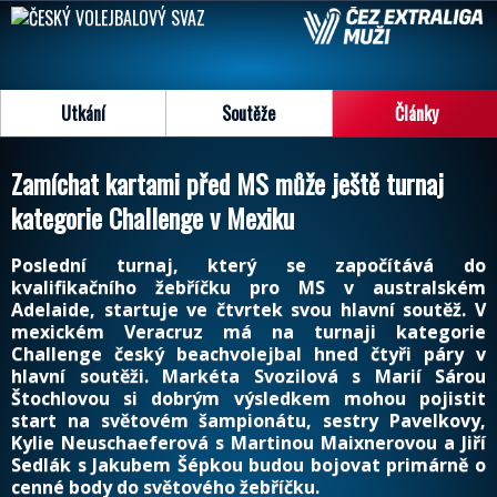
Utkání
Soutěže
Články
Zamíchat kartami před MS může ještě turnaj
kategorie Challenge v Mexiku
Poslední turnaj, který se započítává do
kvalifikačního žebříčku pro MS v australském
Adelaide, startuje ve čtvrtek svou hlavní soutěž. V
mexickém Veracruz má na turnaji kategorie
Challenge český beachvolejbal hned čtyři páry v
hlavní soutěži. Markéta Svozilová s Marií Sárou
Štochlovou si dobrým výsledkem mohou pojistit
start na světovém šampionátu, sestry Pavelkovy,
Kylie Neuschaeferová s Martinou Maixnerovou a Jiří
Sedlák s Jakubem Šépkou budou bojovat primárně o
cenné body do světového žebříčku.